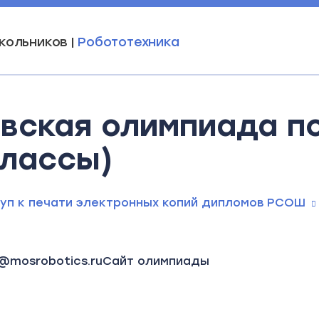
кольников |
Робототехника
вская олимпиада п
классы)
уп к печати электронных копий дипломов РСОШ
@mosrobotics.ru
Сайт олимпиады