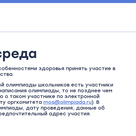
среда
собенностями здоровья принять участие в
ства.
ой олимпиады школьников есть участники
написания олимпиады, то не позднее чем
 о таком участнике по электронной
чту оргкомитета
mos@olimpiada.ru
). В
лимпиады, дату проведения, данные об
предпочтительный адрес участия.