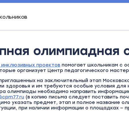
кольников
пная олимпиадная 
 инклюзивных проектов
помогает школьникам с о
торые организует Центр педагогического мастер
 приглашенных на заключительный этап Московск
и здоровья и им требуются особые условия для 
ура олимпиады необходимо направить информацию
e@cpm77.ru
(в копию письма следует поставить по
имо указать предмет, этап и полное название о
туации, при наличии информации о площадках — 