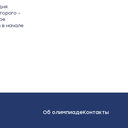
дня.
второго –
ре.
 в начале
Об олимпиаде
Контакты