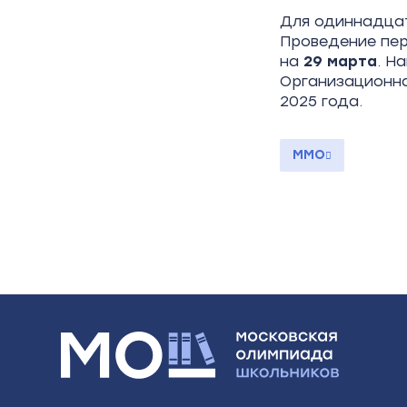
Для одиннадцат
Проведение пер
на
29
марта
. Н
Организационна
2025 года.
ММО