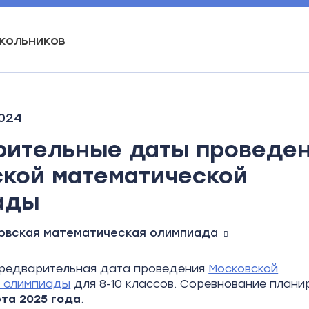
кольников
024
рительные даты проведе
кой математической
ады
овская математическая олимпиада
предварительная дата проведения
Московской
й олимпиады
для 8-10 классов. Соревнование плани
та 2025
года
.