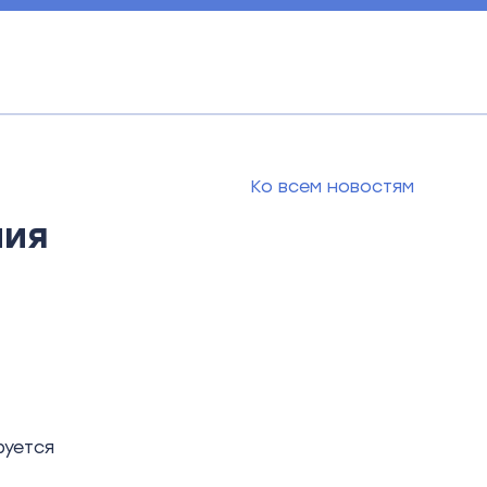
Ко всем новостям
ния
руется