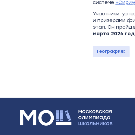
системе
«Сириу
Участники, усп
и призерами фи
этап. Он пройд
марта 2026 го
География