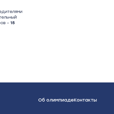
бедителями
тельный
сов –
15
Об олимпиаде
Контакты