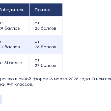
Победитель
Призер
от
от
29
баллов
25
баллов
от
от
30
баллов
26
баллов
от
от 31
балла
27
баллов
рошло в очной форме 16
марта 2026
года. В нем п
ки 9-11 классов.