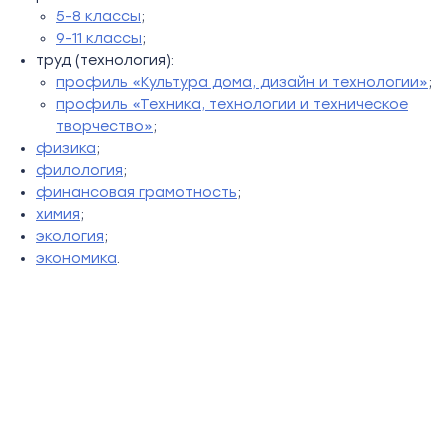
5-8 классы
;
9-11 классы
;
труд (технология):
профиль «Культура дома, дизайн и технологии»
;
профиль «Техника, технологии и техническое
творчество»
;
физика
;
филология
;
финансовая грамотность
;
химия
;
экология
;
экономика
.