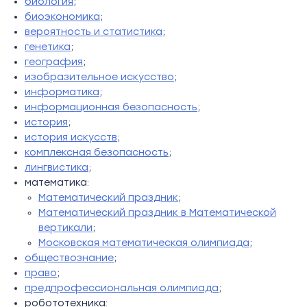
биология
;
биоэкономика
;
вероятность и статистика
;
генетика
;
география
;
изобразительное искусство
;
информатика
;
информационная безопасность
;
история
;
история искусств
;
комплексная безопасность
;
лингвистика
;
математика:
Математический праздник
;
Математический праздник в Математической
вертикали
;
Московская математическая олимпиада
;
обществознание
;
право
;
предпрофессиональная олимпиада
;
робототехника: